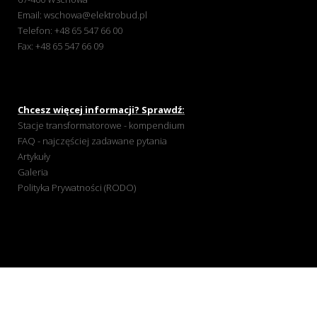
Email:
wschowa@elektrobud.pl
Telefon:
+48 65 547 66 00
Fax: +48 65 547 66 09
Chcesz więcej informacji? Sprawdź:
Stacje transformatorowe - kompendium
FAQ - najczęściej zadawane pytania
Artykuły
Galeria
Polityka Prywatności (RODO)