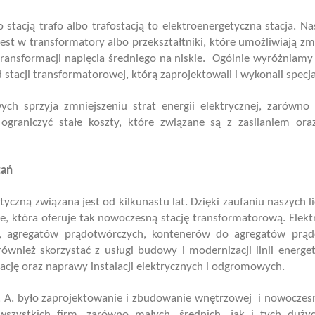
tacją trafo albo trafostacją to elektroenergetyczna stacja. Nas
st w transformatory albo przekształtniki, które umożliwiają zm
ransformacji napięcia średniego na niskie.
Ogólnie wyróżniamy 
tacji transformatorowej, którą zaprojektowali i wykonali specjal
wych sprzyja zmniejszeniu strat energii elektrycznej, zarówno
ograniczyć stałe koszty, które związane są z zasilaniem or
zań
etyczną związana jest od kilkunastu lat. Dzięki zaufaniu naszych
ce, która oferuje tak nowoczesną stację transformatorową. Ele
ych, agregatów prądotwórczych, kontenerów do agregatów prąd
również skorzystać z usługi budowy i modernizacji linii energ
ę oraz naprawy instalacji elektrycznych i odgromowych.
. A. było zaprojektowanie i zbudowanie wnętrzowej
i nowoczesn
szystkich firm, zarówno małych, średnich, jak i tych dużyc