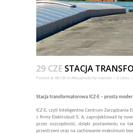
29 CZE
STACJA TRANS
Posted at 08:12h
in
Aktualności
by
mamala
0
Likes
Stacja transformatorowa ICZ-E – prosta moder
ICZ-E, czyli Inteligentne Centrum Zarządzania 
z firmy Elektrobud S. A. zaprojektowali tę no
przez oszczędność, dzięki postawieniu na t
przestrzeni oraz na zachowanie maksimum bez