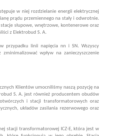
tępuje w niej rozdzielanie energii elektrycznej
ianę prądu przemiennego na stały i odwrotnie.
stacje słupowe, wnętrzowe, kontenerowe oraz
iści z Elektrobud S. A.
 w przypadku linii napięcia nn i SN. Wszyscy
az zminimalizować wpływ na zanieczyszczenie
 licznych Klientów umocniliśmy naszą pozycję na
ktrobud S. A. jest również producentem obudów
otwórczych i stacji transformatorowych oraz
etycznych, układów zasilania rezerwowego oraz
ej stacji transformatorowej ICZ-E, która jest w
h, które funkcjonują w jego obrębie. Stacja