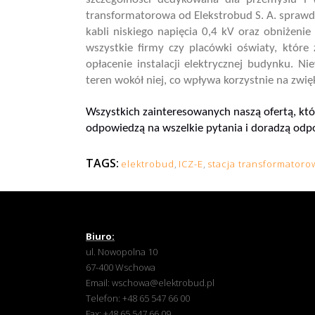
transformatorowa od Elekstrobud S. A. sprawdz
kabli niskiego napięcia 0,4 kV oraz obniżenie 
wszystkie firmy czy placówki oświaty, które
opłacenie instalacji elektrycznej budynku. 
teren wokół niej, co wpływa korzystnie na z
Wszystkich zainteresowanych naszą ofertą, któ
odpowiedzą na wszelkie pytania i doradzą odp
TAGS:
elektrobud
,
ICZ-E
,
stacja transformatoro
Biuro:
ul. Nowopolna 10
67-400 Wschowa
Email:
wschowa@elektrobud.pl
Telefon:
+48 65 547 66 00
Fax: +48 65 547 66 09