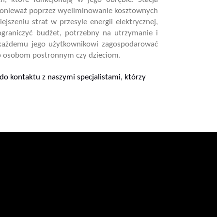
h, ponieważ poprzez wyeliminowanie kosztownych
ejszeniu strat w przesyle energii elektrycznej,
ograniczyć budżet, potrzebny na utrzymanie i
ia każdemu jego użytkownikowi zagospodarować
ęp osobom postronnym czy dzieciom.
o kontaktu z naszymi specjalistami, którzy