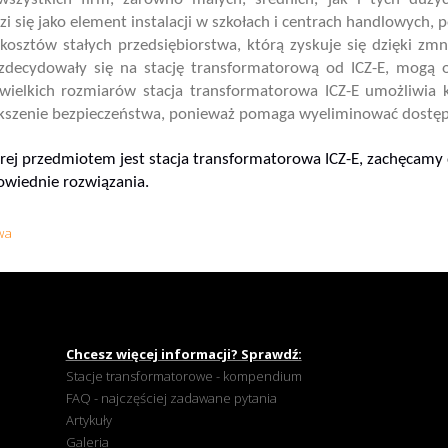
i się jako element instalacji w szkołach i centrach handlowyc
kosztów stałych przedsiębiorstwa, którą zyskuje się dzięki zmni
 zdecydowały się na stację transformatorową od ICZ-E, mogą 
Niewielkich rozmiarów stacja transformatorowa ICZ-E umożliw
większenie bezpieczeństwa, ponieważ pomaga wyeliminować dost
rej przedmiotem jest stacja transformatorowa ICZ-E, zachęcamy d
owiednie rozwiązania.
wa
Chcesz więcej informacji? Sprawdź:
Stacje transformatorowe - kompendium
FAQ - najczęściej zadawane pytania
Artykuły
Galeria