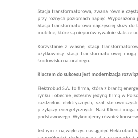
Stacja transformatorowa, zwana równie często s
przy różnych poziomach napięć. Wyposażona je
Stacja transformatorowa najczęściej służy do t
mobilne, które są nieporównywalnie słabsze od s
Korzystanie z własnej stacji transformatoro
użytkownicy stacji transformatorowej mogą 
środowiska naturalnego.
Kluczem do sukcesu jest modernizacja rozwią
Elektrobud S.A. to firma, która z branżą energ
rynku i obecnie jesteśmy jedyną firmą w Pols
rozdzielnic elektrycznych, szaf sterownicz
przyłączy energetycznych. Nasi Klienci mogą 
podstawowego. Wykonujemy również konserwacj
Jednym z największych osiągnięć Elektrobud S
szczególności dedykowana dla przemysłu i w